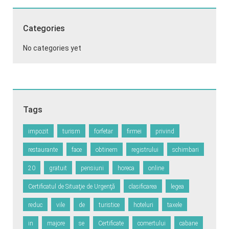
Categories
No categories yet
Tags
impozit
turism
forfetar
firmei
privind
restaurante
face
obtinem
registrului
schimbari
20
gratuit
pensiuni
horeca
online
Certificatul de Situaţie de Urgenţă
clasificarea
legea
reduc
vile
de
turistice
hoteluri
taxele
in
majore
se
Certificate
comertului
cabane