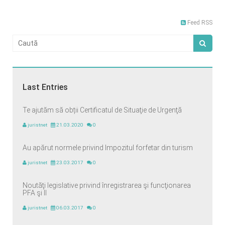
Feed RSS
Last Entries
Te ajutăm să obții Certificatul de Situaţie de Urgenţă
juristnet
21.03.2020
0
Au apărut normele privind Impozitul forfetar din turism
juristnet
23.03.2017
0
Noutăţi legislative privind înregistrarea şi funcţionarea
PFA şi II
juristnet
06.03.2017
0