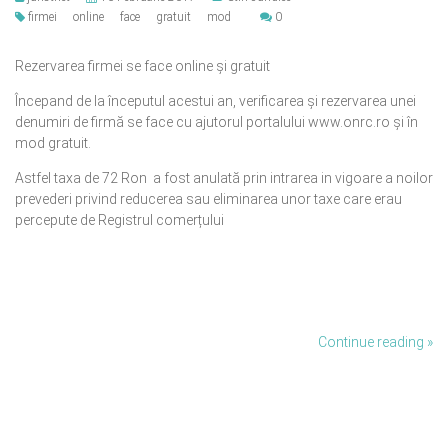
firmei
online
face
gratuit
mod
0
Rezervarea firmei se face online și gratuit
Începand de la începutul acestui an, verificarea și rezervarea unei
denumiri de firmă se face cu ajutorul portalului www.onrc.ro și în
mod gratuit.
Astfel taxa de 72 Ron a fost anulată prin intrarea in vigoare a noilor
prevederi privind reducerea sau eliminarea unor taxe care erau
percepute de Registrul comerțului
Continue reading »