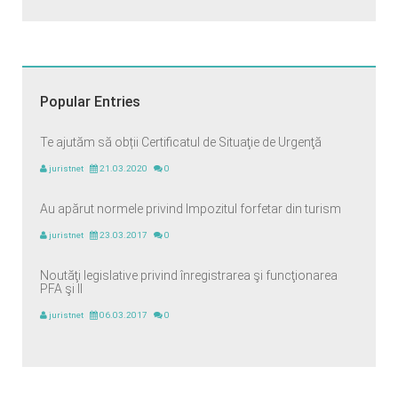
Popular Entries
Te ajutăm să obții Certificatul de Situaţie de Urgenţă
juristnet
21.03.2020
0
Au apărut normele privind Impozitul forfetar din turism
juristnet
23.03.2017
0
Noutăţi legislative privind înregistrarea şi funcţionarea
PFA şi II
juristnet
06.03.2017
0