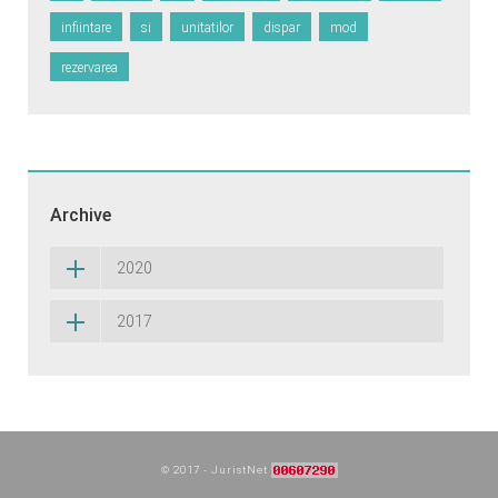
infiintare
si
unitatilor
dispar
mod
rezervarea
Archive
2020
2017
© 2017 - JuristNet