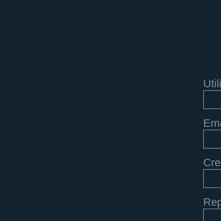
Util
Ema
Cre
Rep