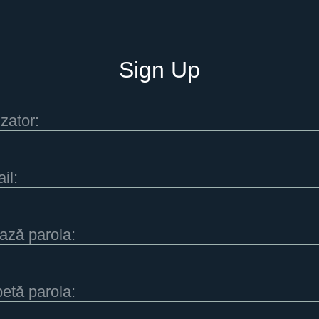
Sign Up
izator:
il:
ază parola:
etă parola: