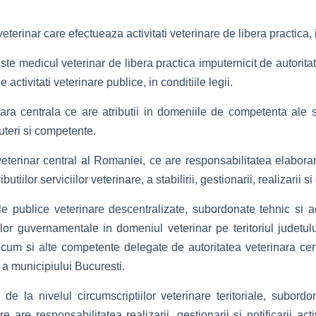
terinar care efectueaza activitati veterinare de libera practica, in
este medicul veterinar de libera practica imputernicit de autorit
ctivitati veterinare publice, in conditiile legii.
inara centrala ce are atributii in domeniile de competenta ale se
uteri si competente.
 veterinar central al Romaniei, ce are responsabilitatea elabora
tiilor serviciilor veterinare, a stabilirii, gestionarii, realizarii si
ile publice veterinare descentralizate, subordonate tehnic si ad
iilor guvernamentale in domeniul veterinar pe teritoriul judetului 
precum si alte competente delegate de autoritatea veterinara cen
 a municipiului Bucuresti.
 de la nivelul circumscriptiilor veterinare teritoriale, subordo
 are responsabilitatea realizarii, gestionarii si notificarii act