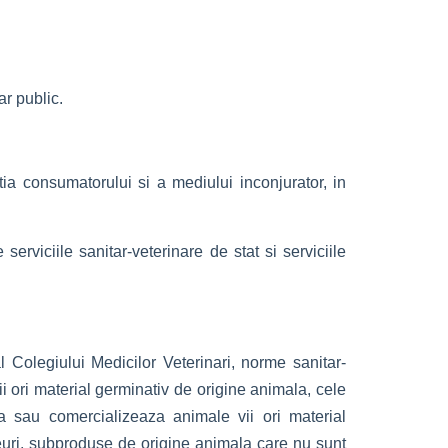
ar public.
tia consumatorului si a mediului inconjurator, in
erviciile sanitar-veterinare de stat si serviciile
l Colegiului Medicilor Veterinari, norme sanitar-
ii ori material germinativ de origine animala, cele
a sau comercializeaza animale vii ori material
euri, subproduse de origine animala care nu sunt