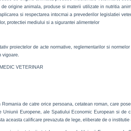
origine animala, produse si materii utilizate in nutritia anima
icarea si respectarea intocmai a prevederilor legislatiei veteri
lor, protectiei mediului si a sigurantei alimentelor
ativ proiectelor de acte normative, reglementarilor si normelor
in vigoare.
DE MEDIC VETERINAR
in Romania de catre orice persoana, cetatean roman, care posed
ale Uniunii Europene, ale Spatiului Economic European si de c
sta aceasta calificare prevazuta de lege, eliberate de o instituti