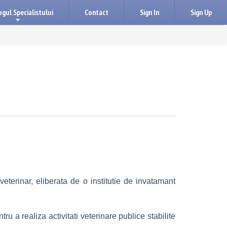
gul Specialistului
Contact
Sign In
Sign Up
+
erinar, eliberata de o institutie de invatamant
ru a realiza activitati veterinare publice stabilite