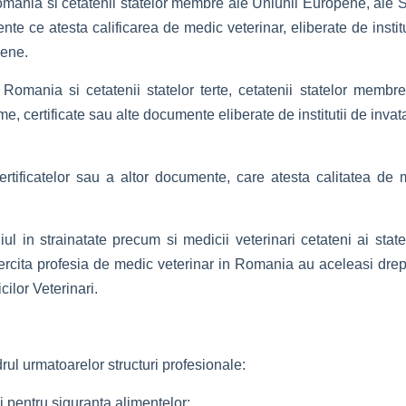
Romania si cetatenii statelor membre ale Uniunii Europene, ale S
e ce atesta calificarea de medic veterinar, eliberate de institut
pene.
 Romania si cetatenii statelor terte, cetatenii statelor mem
e, certificate sau alte documente eliberate de institutii de invat
rtificatelor sau a altor documente, care atesta calitatea de 
liul in strainatate precum si medicii veterinari cetateni ai st
cita profesia de medic veterinar in Romania au aceleasi drepturi
ilor Veterinari.
rul urmatoarelor structuri profesionale:
 si pentru siguranta alimentelor;