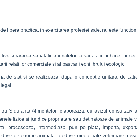
de libera practica, in exercitarea profesiei sale, nu este function
ive apararea sanatatii animalelor, a sanatatii publice, protec
arii relatiilor comerciale si al pastrarii echilibrului ecologic.
a de stat si se realizeaza, dupa o conceptie unitara, de catre s
 legal.
tru Siguranta Alimentelor, elaboreaza, cu avizul consultativ a
oanele fizice si juridice proprietare sau detinatoare de animale v
rta, proceseaza, intermediaza, pun pe piata, importa, export
oduse de origine animala, produse medicinale veterinare, des