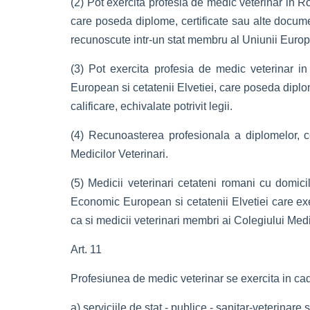
(2) Pot exercita profesia de medic veterinar in 
care poseda diplome, certificate sau alte document
recunoscute intr-un stat membru al Uniunii Euro
(3) Pot exercita profesia de medic veterinar in
European si cetatenii Elvetiei, care poseda diplom
calificare, echivalate potrivit legii.
(4) Recunoasterea profesionala a diplomelor, ce
Medicilor Veterinari.
(5) Medicii veterinari cetateni romani cu domici
Economic European si cetatenii Elvetiei care exer
ca si medicii veterinari membri ai Colegiului Medic
Art. 11
Profesiunea de medic veterinar se exercita in cad
a) serviciile de stat - publice - sanitar-veterinare