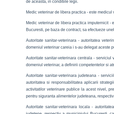
de aceasta, in conditiile legii.
Medic veterinar de libera practica - este medicul ve
Medic veterinar de libera practica imputernicit - 
Bucuresti, pe baza de contract, sa efectueze unele a
Autoritate sanitar-veterinara - autoritatea veter
domeniul veterinar careia i s-au delegat aceste p
Autoritate sanitar-veterinara centrala - serviciul
domeniul veterinar, a definirii competentelor si atribu
Autoritate sanitar-veterinara judeteana - servici
autoritatea si responsabilitatea aplicarii strateg
activitatilor veterinare publice la acest nivel, 
pentru siguranta alimentelor judeteana, respectiv
Autoritate sanitar-veterinara locala - autoritatea
judetene, respectiv a municipiului Bucuresti, care