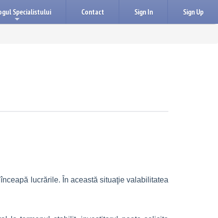
gul Specialistului
Contact
Sign In
Sign Up
+
 înceapă lucrările. În această situaţie valabilitatea