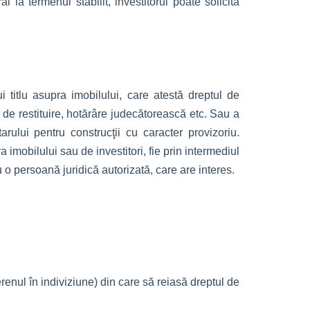
l la termenul stabilit, investitorul poate solicita
ui titlu asupra imobilului, care atestă dreptul de
 de restituire, hotărâre judecătorească etc. Sau a
ului pentru construcţii cu caracter provizoriu.
ra imobilului sau de investitori, fie prin intermediul
u o persoană juridică autorizată, care are interes.
terenul în indiviziune) din care să reiasă dreptul de