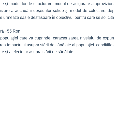
nale şi modul lor de structurare, modul de asigurare a aprovizio
zare a aecauării deşeurilor solide şi modul de colectare, de
are urmează săs e desfăşoare în obiectivul pentru care se solicit
tară +55 Ron
 populaţiei care va cuprinde: caracterizarea nivelului de expun
uarea impactului asupra stării de sănătate al populaţiei, condiţiil
re şi a efectelor asupra stării de sănătate.