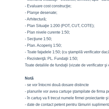
- Evaluare cost construcţie;
- Planşe desenate;
- Arhitectură;
- Plan Situaţie 1:200 (POT, CUT, COTE);
- Plan nivele curente 1:50;
- Secţiune 1:50;
- Plan. Acoperiş 1:50;
- Toate faţadele 1:50; (cu ştampilă verificator dac
- Rezistenţă: PL. Fundaţii 1:50;
Toate detaliile de fundaţii (vizate de verificator ş
Notă
- se vor întocmi două dosare distincte
- planurile vor avea cartuşe ştampilate de firma pr
- în cartuş va fi trecut numele firmei proiectante ş
- date de contact petent pentru lămuriri suplimen