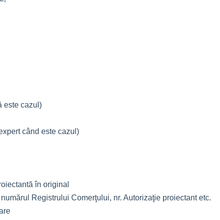
ă este cazul)
i expert când este cazul)
oiectantă în original
i numărul Registrului Comerţului, nr. Autorizaţie proiectant etc.
tare