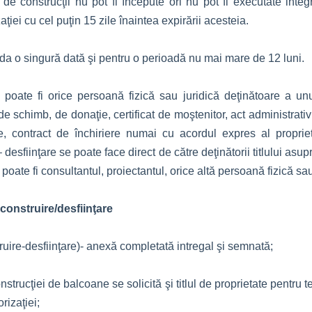
e de construcţii nu pot fi începute ori nu pot fi executate integra
zaţiei cu cel puţin 15 zile înaintea expirării acesteia.
orda o singură dată şi pentru o perioadă nu mai mare de 12 luni.
re poate fi orice persoană fizică sau juridică deţinătoare a un
e schimb, de donaţie, certificat de moştenitor, act administrativ
 contract de închiriere numai cu acordul expres al proprietar
 desfiinţare se poate face direct de către deţinătorii titlului asup
 poate fi consultantul, proiectantul, orice altă persoană fizică sa
construire/desfiinţare
truire-desfiinţare)- anexă completată intregal şi semnată;
onstrucţiei de balcoane se solicită şi titlul de proprietate pentru 
rizaţiei;