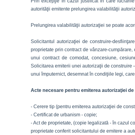
Prin excepţie în cazul justificat în care lucrăril
autorităţii emitente prelungirea valabilităţii autori
Prelungirea valabilităţii autorizaţiei se poate ac
Solicitantul autorizaţiei de construire-desfiinţa
proprietate prin contract de vânzare-cumpărare, d
unui contract de comodat, concesiune, cesiune,
Solicitarea emiterii unei autorizaţii de construire –
unui împuternict, desemnat în condiţiile legi, care
Acte necesare pentru emiterea autorizaţiei de 
- Cerere tip (pentru emiterea autorizaţiei de cons
- Certificat de urbanism - copie;
- Act de proprietate, (copie legalizată - în cazul c
proprietate conferit solicitantului de emitere a auto