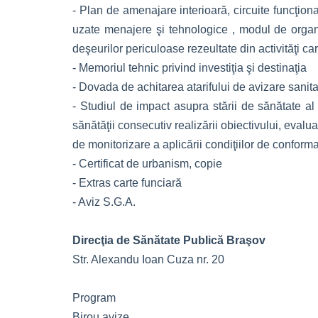
- Plan de amenajare interioară, circuite funcţio
uzate menajere şi tehnologice , modul de organi
deşeurilor periculoase rezeultate din activităţi c
- Memoriul tehnic privind investiţia şi destinaţia
- Dovada de achitarea atarifului de avizare sani
- Studiul de impact asupra stării de sănătate al
sănătăţii consecutiv realizării obiectivului, eval
de monitorizare a aplicării condiţiilor de conforma
- Certificat de urbanism, copie
- Extras carte funciară
- Aviz S.G.A.
Direcţia de Sănătate Publică Braşov
Str. Alexandu Ioan Cuza nr. 20
Program
Birou avize