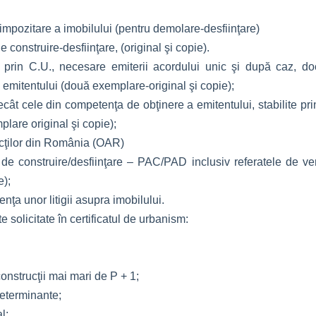
e impozitare a imobilului (pentru demolare-desfiinţare)
 construire-desfiinţare, (original şi copie).
 prin C.U., necesare emiterii acordului unic şi după caz, do
 emitentului (două exemplare-original şi copie);
 decât cele din competenţa de obţinere a emitentului, stabilite pr
lare original şi copie);
tecţilor din România (OAR)
r de construire/desfiinţare – PAC/PAD inclusiv referatele de ve
e);
nţa unor litigii asupra imobilului.
solicitate în certificatul de urbanism:
construcţii mai mari de P + 1;
determinante;
l;