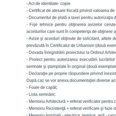
- Act de identitate- copie
- Certificat de atesare fiscală privind valoarea d
- Documentul de plată a taxei pentru autorizaţia de
- Fişe tehnice pentru obţinerea avizelor cerute
acordurilor care sunt în competenţa de obţinere a
- Avize şi acorduri obţinute de solicitant, altele
prevăzută în Certificatul de Urbanism (două exemp
- Dovada înregistrării proiectului la Ordinul Arhi
- Proiect pentru autorizarea executării lucrărilo
semnate şi ştampilate în original (două exemplar
- Declaraţie pe proprie răspundere privind inexiste
După caz se vor anexa documentaţiei diverse acte 
- Foaie de capăt;
- Lista semnării;
- Memoriu Arhitectură + referat verificator pentru 
- Memoriu Rezistenţă + referat verificare şi faze 
- Memoriu Instalaţii - electrice, termice, apă - cana