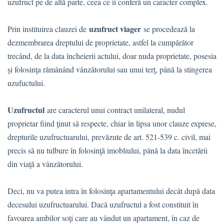
uzufruct pe de altă parte, ceea ce îi conferă un caracter complex.
uzufruct viager
Prin instituirea clauzei de
se procedează la
dezmembrarea dreptului de proprietate, astfel la cumpărător
trecând, de la data încheierii actului, doar nuda proprietate, posesia
şi folosinţa rămânând vânzătorului sau unui terţ, până la stingerea
uzufuctului.
Uzufructul
are caracterul unui contract unilateral, nudul
proprietar fiind ţinut să respecte, chiar în lipsa unor clauze exprese,
drepturile uzufructuarului, prevăzute de art. 521-539 c. civil, mai
precis să nu tulbure în folosinţă imobliului, până la data încetării
din viaţă a vânzătorului.
Deci, nu va putea intra în folosinţa apartamentului decât după data
decesului uzufructuarului. Dacă uzufructul a fost constituit în
favoarea ambilor soţi care au vândut un apartament, în caz de