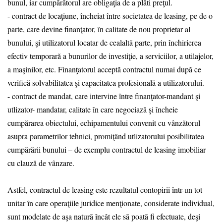
bunul, iar cumpărătorul are obligaţia de a plăti preţul.
- contract de locaţiune, încheiat între societatea de leasing, pe de o
parte, care devine finanţator, în calitate de nou proprietar al
bunului, şi utilizatorul locatar de cealaltă parte, prin închirierea
efectiv temporară a bunurilor de investiţie, a serviciilor, a utilajelor,
a maşinilor, etc. Finanţatorul acceptă contractul numai după ce
verifică solvabilitatea şi capacitatea profesională a utilizatorului.
- contract de mandat, care intervine între finanţator-mandant şi
utlizator- mandatar, calitate în care negociază şi încheie
cumpărarea obiectului, echipamentului convenit cu vânzătorul
asupra parametrilor tehnici, promiţând utlizatorului posibilitatea
cumpărării bunului – de exemplu contractul de leasing imobiliar
cu clauză de vânzare.
Astfel, contractul de leasing este rezultatul contopirii într-un tot
unitar în care operaţiile juridice menţionate, considerate individual,
sunt modelate de aşa natură încât ele să poată fi efectuate, deşi