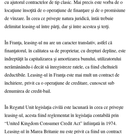
cu ajutorul contractelor de tip clasic. Mai precis este vorba de o
locaţiune însoţită de o operaţiune de finanţare şi de o promisiune
de vînzare. În ceea ce priveşte natura juridică, întâi trebuie
delimitat leasing-ul între părţi, dar şi între acestea şi terţi.
În Franţa, leasing-ul nu are un caracter translativ, astfel că
finanţatorul, în calitatea sa de proprietar, cu drepturi depline, este
îndreptăţit la capitalizarea şi amortizarea bunului, utilizatorului
nerămânându-i decât să înregistreze ratele, ca fiind cheltuieli
deductibile. Leasing-ul în Franţa este mai mult un contract de
închiriere, privit ca o operaţiune de creditare, cunoscut sub
denumirea de credit-bail.
În Regatul Unit legislaţia civilă este lacunară în ceea ce priveşte
leasing-ul, acesta fiind reglementat în legislaţia contabilă prin
“United Kingdom Consumer Credit Act” înfiinţată în 1974.
Leasing-ul în Marea Britanie nu este privit ca fiind un contract