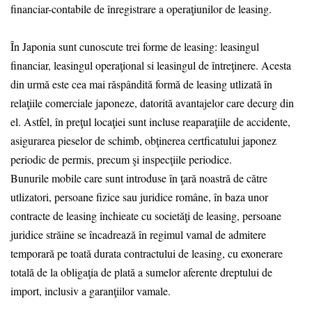
financiar-contabile de înregistrare a operaţiunilor de leasing.
În Japonia sunt cunoscute trei forme de leasing: leasingul
financiar, leasingul operaţional si leasingul de întreţinere. Acesta
din urmă este cea mai răspândită formă de leasing utlizată în
relaţiile comerciale japoneze, datorită avantajelor care decurg din
el. Astfel, în preţul locaţiei sunt incluse reaparaţiile de accidente,
asigurarea pieselor de schimb, obţinerea certficatului japonez
periodic de permis, precum şi inspecţiile periodice.
Bunurile mobile care sunt introduse în ţară noastră de către
utlizatori, persoane fizice sau juridice române, în baza unor
contracte de leasing închieate cu societăţi de leasing, persoane
juridice străine se încadrează în regimul vamal de admitere
temporară pe toată durata contractului de leasing, cu exonerare
totală de la obligaţia de plată a sumelor aferente dreptului de
import, inclusiv a garanţiilor vamale.