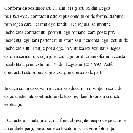
Conform dispoziţiilor art. 71 alin. (1) şi art. 86 din Legea
nr.105/1992 , contractul este supus condiţiilor de formă, stabilite
prin legea care-i cârmuieşte fondul. De regulă, se impune
încheierea contractului potrivit legii române, care poate privi
incidenţa legii ţării partenerului străin sau incidenţa legii locului de
încheiere a lui. Părţile pot alege, în virtutea lex volunatis, legea
care va cârmui operaţia juridică, leguitorul român oferind această
posibilitate prin textul art. 73 din Legea nr.105/1992. Astfel,
contractul este supus legii alese prin consens de părti.
În ceea ce umează vom încerca să aducem în discuţie o serie de
caracteristici ale contractului de leasing, dând totodată şi unele
explicaţii.
- Caracterul sinalagmatic, dat fiind obligaţiile reciproce pe care le
au ambele părţi, presupune ca locatorul să asigure folosinţa