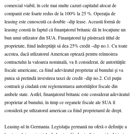
comercial viabil, în cele mai multe cazuri capitalul alocat de
companii este foarte redus de la 100% la 25 %. Operaţia de
leasing este cunoscută ca double –dip lease. Această formă de
leasing constă în faptul că finanţatorul britanic dă în locaţiune un
bun unui utlizator din SUA. Finanţatorul îşi păstrează titlul de
proprietate, fiind îndreptăţit să dea 25% credit –dip no.1. Cu toate
acestea, dacă utlizatorul American optează pentru reînnoirea
contractului la valoarea nominală, va fi considerat, de autorităţile
fiscale americane, ca fiind adevăratul proprietar al bunului şi va
putea să pretindă investirea taxei de credit –dip no.2. Cel puţin
contrară şi ciudată este reglementarea autorităţilor fiscale din
ambele state. Astfel, finanţatorul britanic este considerat adevăratul
proprietar al bunului, în timp ce organele fiscale ale SUA îl
consideră pe utlizatorul american ca fiind proprietarul de drept.
Leasing-ul în Germania. Legislaţia germană nu oferă o definiţie a