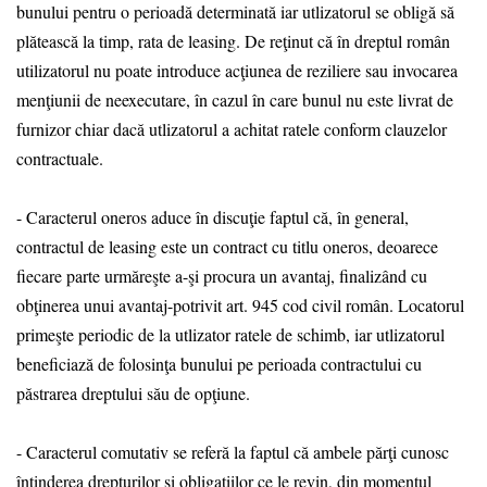
bunului pentru o perioadă determinată iar utlizatorul se obligă să
plătească la timp, rata de leasing. De reţinut că în dreptul român
utilizatorul nu poate introduce acţiunea de reziliere sau invocarea
menţiunii de neexecutare, în cazul în care bunul nu este livrat de
furnizor chiar dacă utlizatorul a achitat ratele conform clauzelor
contractuale.
- Caracterul oneros aduce în discuţie faptul că, în general,
contractul de leasing este un contract cu titlu oneros, deoarece
fiecare parte urmăreşte a-şi procura un avantaj, finalizând cu
obţinerea unui avantaj-potrivit art. 945 cod civil român. Locatorul
primeşte periodic de la utlizator ratele de schimb, iar utlizatorul
beneficiază de folosinţa bunului pe perioada contractului cu
păstrarea dreptului său de opţiune.
- Caracterul comutativ se referă la faptul că ambele părţi cunosc
întinderea drepturilor şi obligaţiilor ce le revin, din momentul