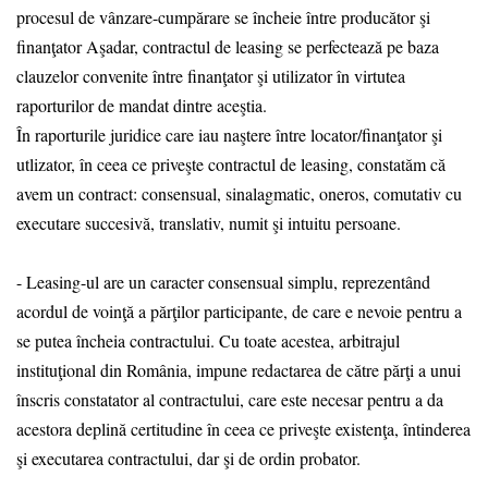
procesul de vânzare-cumpărare se încheie între producător şi
finanţator Aşadar, contractul de leasing se perfectează pe baza
clauzelor convenite între finanţator şi utilizator în virtutea
raporturilor de mandat dintre aceştia.
În raporturile juridice care iau naştere între locator/finanţator şi
utlizator, în ceea ce priveşte contractul de leasing, constatăm că
avem un contract: consensual, sinalagmatic, oneros, comutativ cu
executare succesivă, translativ, numit şi intuitu persoane.
- Leasing-ul are un caracter consensual simplu, reprezentând
acordul de voinţă a părţilor participante, de care e nevoie pentru a
se putea încheia contractului. Cu toate acestea, arbitrajul
instituţional din România, impune redactarea de către părţi a unui
înscris constatator al contractului, care este necesar pentru a da
acestora deplină certitudine în ceea ce priveşte existenţa, întinderea
şi executarea contractului, dar şi de ordin probator.