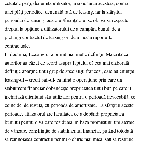
celeilate părţi, denumită utilizator, la solicitarea acesteia, contra
unei plăţi periodice, denumită rată de leasing, iar la sfârşitul
perioadei de leasing locatorul/finanţatorul se obligă să respecte
dreptul la opţiune a utilizatorului de a cumpăra bunul, de a
prelungi contractul de leasing ori de a înceta raportuile
contractuale.
În doctrină, Leasing-ul a primit mai multe definiţii. Majoritatea
autorilor au căzut de acord asupra faptului că cea mai elaborată
definiţie aparţine unui grup de specialişti francezi, care au enunţat
leasing-ul – credit bail-ul- ca fiind o operaţiune prin care un
stabiliment financiar dobândeşte proprietatea unui bun pe care îl
închiriază clientului său utilizator pentru o perioadă irevocabilă, ce
coincide, de regulă, cu perioada de amortizare. La sfârşitul acestei
perioade, utilizatorul are facultatea de a dobândi proprietatea
bunului pentru o valoare reziduală, în baza promisiunii unilaterale
de vânzare, consfiinţite de stabilmentul financiar, putând totodată
să reînnoiască contractul pentru o chirie mai mică, sau să restituie