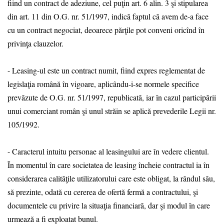
fiind un contract de adeziune, cel puţin art. 6 alin. 3 şi stipularea
din art. 11 din O.G. nr. 51/1997, indică faptul că avem de-a face
cu un contract negociat, deoarece părţile pot conveni oricînd în
privinţa clauzelor.
- Leasing-ul este un contract numit, fiind expres reglementat de
legislaţia română în vigoare, aplicându-i-se normele specifice
prevăzute de O.G. nr. 51/1997, republicată, iar în cazul participării
unui comerciant român şi unul străin se aplică prevederile Legii nr.
105/1992.
- Caracterul intuitu personae al leasingului are în vedere clientul.
În momentul în care societatea de leasing încheie contractul ia în
considerarea calităţile utilizatorului care este obligat, la rândul său,
să prezinte, odată cu cererea de ofertă fermă a contractului, şi
documentele cu privire la situaţia financiară, dar şi modul în care
urmează a fi exploatat bunul.