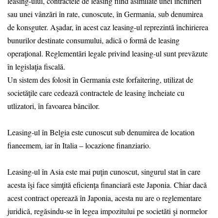
leasing-ului, contractele de leasing fiind asimilate unei închirieri
sau unei vânzări în rate, cunoscute, în Germania, sub denumirea
de konsguter. Aşadar, în acest caz leasing-ul reprezintă închirierea
bunurilor destinate consumului, adică o formă de leasing
operaţional. Reglementări legale privind leasing-ul sunt prevăzute
în legislaţia fiscală.
Un sistem des folosit în Germania este forfaitering, utilizat de
societăţile care cedează contractele de leasing încheiate cu
utlizatori, în favoarea băncilor.
Leasing-ul în Belgia este cunoscut sub denumirea de location
fianeemem, iar în Italia – locazione finanziario.
Leasing-ul în Asia este mai puţin cunoscut, singurul stat în care
acesta îşi face simţită eficienţa financiară este Japonia. Chiar dacă
acest contract operează în Japonia, acesta nu are o reglementare
juridică, regăsindu-se în legea impozitului pe societăti şi normelor