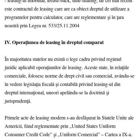
- leasing-ul imobiliar, leease-back, time-sharing, iar cel mai recent
este contractul de leasing care are ca obiect dreptul de utilizare a
programelor pentru calculator, care are reglementare şi în ţara
noastră prin Legea nr. 533/25.11.2004
IV. Operaţiunea de leasing în dreptul comparat
În majoritatea statelor nu există o lege cadru privind regimul
juridic aplicabil operaţiunilor de leasing. Aceste state, în relaţiile
comerciale, folosesc norme de drept civil sau comercial, avându-se
în vedere legislaţia fiscală şi contabilă privind leasing-ul din
dreptul internaţional, uneori apelându-se la doctrină şi
jurisprudenţă.
Primele acte de leasing modern s-au desfăşurat în Statele Unite ale
Americii, fiind reglementate prin „United States Uniform
Consumer Credit Code” şi „Uniform Comercial” – Cartea a IX-a.