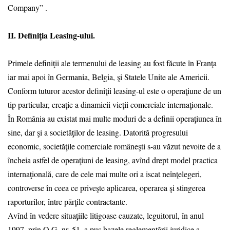
Company” .
II. Definiţia Leasing-ului.
Primele definiţii ale termenului de leasing au fost făcute în Franţa
iar mai apoi în Germania, Belgia, şi Statele Unite ale Americii.
Conform tuturor acestor definiţii leasing-ul este o operaţiune de un
tip particular, creaţie a dinamicii vieţii comerciale internaţionale.
În România au existat mai multe moduri de a definii operaţiunea în
sine, dar şi a societăţilor de leasing. Datorită progresului
economic, societăţile comerciale româneşti s-au văzut nevoite de a
încheia astfel de operaţiuni de leasing, avînd drept model practica
internaţională, care de cele mai multe ori a iscat neînţelegeri,
controverse în ceea ce priveşte aplicarea, operarea şi stingerea
raporturilor, între părţile contractante.
Avînd în vedere situaţiile litigoase cauzate, leguitorul, în anul
1997, prin O.G. nr. 51, a pus bazele reglementării juridice a