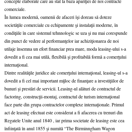
concepte elaborate care au stat la baza apariţiei de noi contracte
comerciale.
În lumea modernă, oamenii de afaceri îşi doreau să doteze
societăţile comerciale cu echipamente şi instalaţii moderne, în
condiţiile în care sistemul tehnnologic se uza şi nu mai corespunde
din punct de vedere al performanţelor iar achiziţionarea de noi
utilaje însemna un efort financiar prea mare, moda leasing-ului s-a
dovedit a fi cea mai utilă, flexibilă şi profitabilă formă a comerţului
internaţional.
Dintre realităţile juridice ale comerţului internaţional, leasing-ul s-a
dovedit a fi cel mai important mijloc de finanţare a investiţiilor de
bunuri şi prestări de servicii. Leasing-ul alături de contractul de
factoring, construcţii-montaj, contractul de turism internaţional
face parte din grupa contractelor complexe internaţionale. Primul
act de leasing efectuat este considerat a fi afacerea cu trenuri din
Regatele Unite anul 1840 , iar prima societate de leasing este cea
înfiinţată în anul 1855 şi numită “The Birminngham Wagon