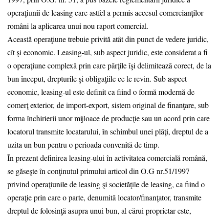
operaţiunii de leasing care astfel a permis accesul comercianţilor
români la aplicarea unui nou raport comercial.
Această operaţiune trebuie privită atât din punct de vedere juridic,
cît şi economic. Leasing-ul, sub aspect juridic, este considerat a fi
o operaţiune complexă prin care părţile îşi delimitează corect, de la
bun început, drepturile şi obligaţiile ce le revin. Sub aspect
economic, leasing-ul este definit ca fiind o formă modernă de
comerţ exterior, de import-export, sistem original de finanţare, sub
forma închirierii unor mijloace de producţie sau un acord prin care
locatorul transmite locatarului, în schimbul unei plăţi, dreptul de a
uzita un bun pentru o perioada convenită de timp.
În prezent definirea leasing-ului în activitatea comercială română,
se găseşte în conţinutul primului articol din O.G nr.51/1997
privind operaţiunile de leasing şi societăţile de leasing, ca fiind o
operaţie prin care o parte, denumită locator/finanţator, transmite
dreptul de folosinţă asupra unui bun, al cărui proprietar este,