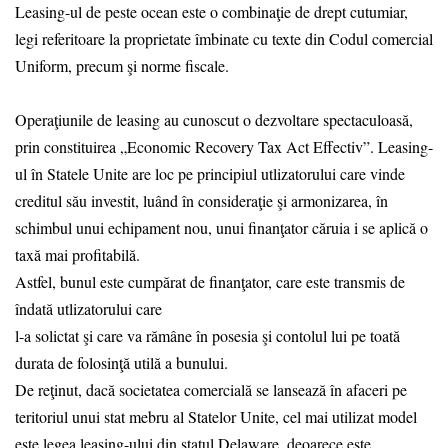
Leasing-ul de peste ocean este o combinaţie de drept cutumiar,
legi referitoare la proprietate îmbinate cu texte din Codul comercial
Uniform, precum şi norme fiscale.
Operaţiunile de leasing au cunoscut o dezvoltare spectaculoasă,
prin constituirea „Economic Recovery Tax Act Effectiv”. Leasing-
ul în Statele Unite are loc pe principiul utlizatorului care vinde
creditul său investit, luând în consideraţie şi armonizarea, în
schimbul unui echipament nou, unui finanţator căruia i se aplică o
taxă mai profitabilă.
Astfel, bunul este cumpărat de finanţator, care este transmis de
îndată utlizatorului care
l-a solictat şi care va rămâne în posesia şi contolul lui pe toată
durata de folosinţă utilă a bunului.
De reţinut, dacă societatea comercială se lansează în afaceri pe
teritoriul unui stat mebru al Statelor Unite, cel mai utilizat model
este legea leasing-ului din statul Delaware, deoarece este