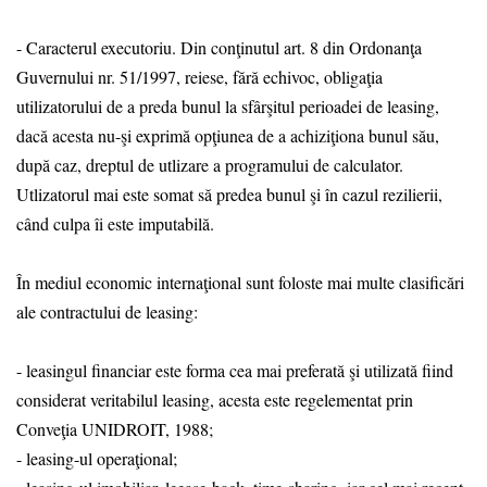
- Caracterul executoriu. Din conţinutul art. 8 din Ordonanţa
Guvernului nr. 51/1997, reiese, fără echivoc, obligaţia
utilizatorului de a preda bunul la sfârşitul perioadei de leasing,
dacă acesta nu-şi exprimă opţiunea de a achiziţiona bunul său,
după caz, dreptul de utlizare a programului de calculator.
Utlizatorul mai este somat să predea bunul şi în cazul rezilierii,
când culpa îi este imputabilă.
În mediul economic internaţional sunt foloste mai multe clasificări
ale contractului de leasing:
- leasingul financiar este forma cea mai preferată şi utilizată fiind
considerat veritabilul leasing, acesta este regelementat prin
Conveţia UNIDROIT, 1988;
- leasing-ul operaţional;