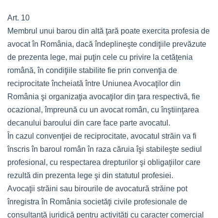
Art. 10
Membrul unui barou din altă ţară poate exercita profesia de
avocat în România, dacă îndeplineşte condiţiile prevăzute
de prezenta lege, mai puţin cele cu privire la cetăţenia
română, în condiţiile stabilite fie prin convenţia de
reciprocitate încheiată între Uniunea Avocaţilor din
România şi organizaţia avocaţilor din ţara respectivă, fie
ocazional, împreună cu un avocat român, cu înştiinţarea
decanului baroului din care face parte avocatul.
În cazul convenţiei de reciprocitate, avocatul străin va fi
înscris în baroul român în raza căruia îşi stabileşte sediul
profesional, cu respectarea drepturilor şi obligaţiilor care
rezultă din prezenta lege şi din statutul profesiei.
Avocaţii străini sau birourile de avocatură străine pot
înregistra în România societăţi civile profesionale de
consultanţă juridică pentru activităţi cu caracter comercial