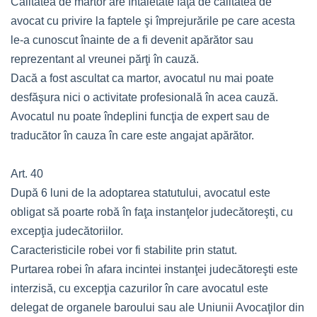
Calitatea de martor are întâietate faţă de calitatea de
avocat cu privire la faptele şi împrejurările pe care acesta
le-a cunoscut înainte de a fi devenit apărător sau
reprezentant al vreunei părţi în cauză.
Dacă a fost ascultat ca martor, avocatul nu mai poate
desfăşura nici o activitate profesională în acea cauză.
Avocatul nu poate îndeplini funcţia de expert sau de
traducător în cauza în care este angajat apărător.
Art. 40
După 6 luni de la adoptarea statutului, avocatul este
obligat să poarte robă în faţa instanţelor judecătoreşti, cu
excepţia judecătoriilor.
Caracteristicile robei vor fi stabilite prin statut.
Purtarea robei în afara incintei instanţei judecătoreşti este
interzisă, cu excepţia cazurilor în care avocatul este
delegat de organele baroului sau ale Uniunii Avocaţilor din