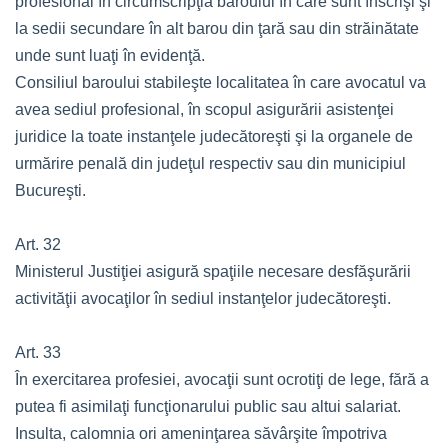
profesional în circumscripţia baroului în care sunt înscrişi şi
la sedii secundare în alt barou din ţară sau din străinătate
unde sunt luaţi în evidenţă.
Consiliul baroului stabileşte localitatea în care avocatul va
avea sediul profesional, în scopul asigurării asistenţei
juridice la toate instanţele judecătoreşti şi la organele de
urmărire penală din judeţul respectiv sau din municipiul
Bucureşti.
Art. 32
Ministerul Justiţiei asigură spaţiile necesare desfăşurării
activităţii avocaţilor în sediul instanţelor judecătoreşti.
Art. 33
În exercitarea profesiei, avocaţii sunt ocrotiţi de lege, fără a
putea fi asimilaţi funcţionarului public sau altui salariat.
Insulta, calomnia ori ameninţarea săvârşite împotriva