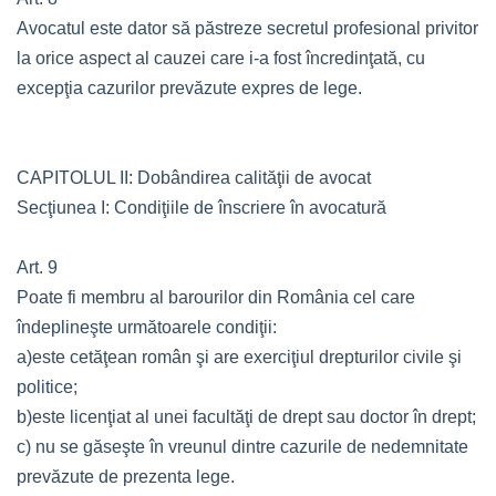
Avocatul este dator să păstreze secretul profesional privitor
la orice aspect al cauzei care i-a fost încredinţată, cu
excepţia cazurilor prevăzute expres de lege.
CAPITOLUL II: Dobândirea calităţii de avocat
Secţiunea I: Condiţiile de înscriere în avocatură
Art. 9
Poate fi membru al barourilor din România cel care
îndeplineşte următoarele condiţii:
a)este cetăţean român şi are exerciţiul drepturilor civile şi
politice;
b)este licenţiat al unei facultăţi de drept sau doctor în drept;
c) nu se găseşte în vreunul dintre cazurile de nedemnitate
prevăzute de prezenta lege.