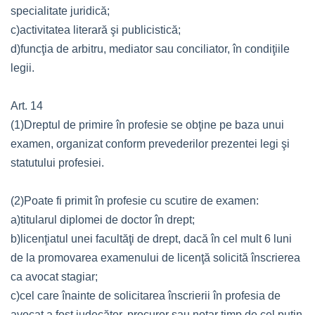
specialitate juridică;
c)activitatea literară şi publicistică;
d)funcţia de arbitru, mediator sau conciliator, în condiţiile
legii.
Art. 14
(1)Dreptul de primire în profesie se obţine pe baza unui
examen, organizat conform prevederilor prezentei legi şi
statutului profesiei.
(2)Poate fi primit în profesie cu scutire de examen:
a)titularul diplomei de doctor în drept;
b)licenţiatul unei facultăţi de drept, dacă în cel mult 6 luni
de la promovarea examenului de licenţă solicită înscrierea
ca avocat stagiar;
c)cel care înainte de solicitarea înscrierii în profesia de
avocat a fost judecător, procuror sau notar timp de cel puţin