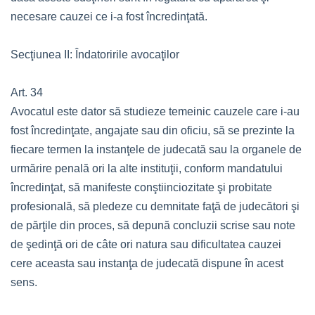
necesare cauzei ce i-a fost încredinţată.
Secţiunea II: Îndatoririle avocaţilor
Art. 34
Avocatul este dator să studieze temeinic cauzele care i-au
fost încredinţate, angajate sau din oficiu, să se prezinte la
fiecare termen la instanţele de judecată sau la organele de
urmărire penală ori la alte instituţii, conform mandatului
încredinţat, să manifeste conştiinciozitate şi probitate
profesională, să pledeze cu demnitate faţă de judecători şi
de părţile din proces, să depună concluzii scrise sau note
de şedinţă ori de câte ori natura sau dificultatea cauzei
cere aceasta sau instanţa de judecată dispune în acest
sens.