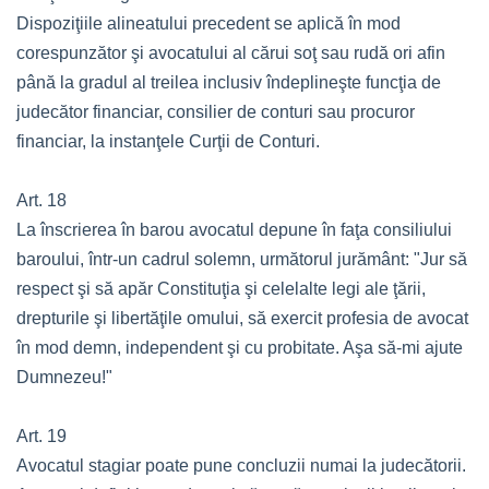
Dispoziţiile alineatului precedent se aplică în mod
corespunzător şi avocatului al cărui soţ sau rudă ori afin
până la gradul al treilea inclusiv îndeplineşte funcţia de
judecător financiar, consilier de conturi sau procuror
financiar, la instanţele Curţii de Conturi.
Art. 18
La înscrierea în barou avocatul depune în faţa consiliului
baroului, într-un cadrul solemn, următorul jurământ: "Jur să
respect şi să apăr Constituţia şi celelalte legi ale ţării,
drepturile şi libertăţile omului, să exercit profesia de avocat
în mod demn, independent şi cu probitate. Aşa să-mi ajute
Dumnezeu!"
Art. 19
Avocatul stagiar poate pune concluzii numai la judecătorii.