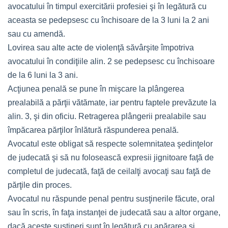
avocatului în timpul exercitării profesiei şi în legătură cu
aceasta se pedepsesc cu închisoare de la 3 luni la 2 ani
sau cu amendă.
Lovirea sau alte acte de violenţă săvârşite împotriva
avocatului în condiţiile alin. 2 se pedepsesc cu închisoare
de la 6 luni la 3 ani.
Acţiunea penală se pune în mişcare la plângerea
prealabilă a părţii vătămate, iar pentru faptele prevăzute la
alin. 3, şi din oficiu. Retragerea plângerii prealabile sau
împăcarea părţilor înlătură răspunderea penală.
Avocatul este obligat să respecte solemnitatea şedinţelor
de judecată şi să nu folosească expresii jignitoare faţă de
completul de judecată, faţă de ceilalţi avocaţi sau faţă de
părţile din proces.
Avocatul nu răspunde penal pentru susţinerile făcute, oral
sau în scris, în faţa instanţei de judecată sau a altor organe,
dacă aceste susţineri sunt în legătură cu apărarea şi