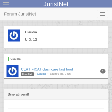
JuristNet
Toggle main menu visibility
Forum JuristNet
Toggl
naviga
Claudia
UID: 13
Claudia
CERTIFICAT clasificare fast food
1
Claudia
acum 9 ani, 2 luni
Drept Civil
Bine ati venit!